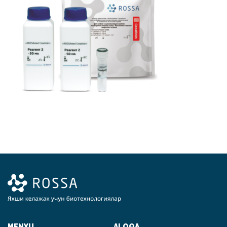
MENYU
ALOQA